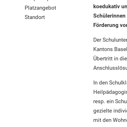
koedukativ unt
Platzangebot
Schülerinnen 
Standort
Förderung von
Der Schulunter
Kantons Basel
Übertritt in d
Anschlusslös
In den Schulk
Heilpädagogin
resp. ein Schu
gezielte indi
mit den Wohn