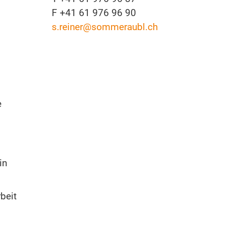
F +41 61 976 96 90
s.reiner
@sommeraubl.ch
e
in
beit