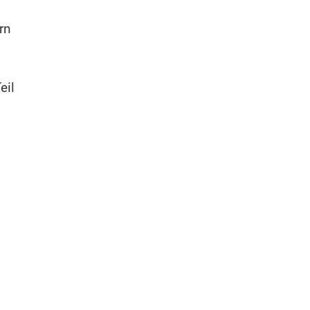
rn
eil